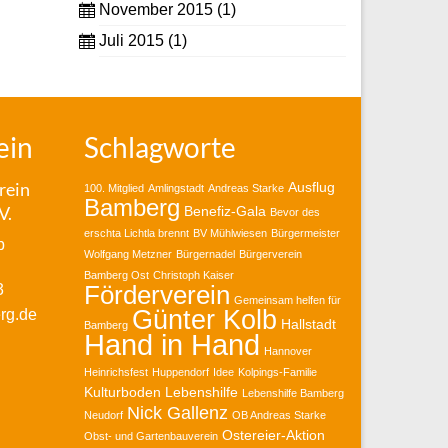
November 2015
(1)
Juli 2015
(1)
ein
Schlagworte
rein
Ausflug
100. Mitglied
Amlingstadt
Andreas Starke
Bamberg
V.
Benefiz-Gala
Bevor des
erschta Lichtla brennt
BV Mühlwiesen
Bürgermeister
b
Wolfgang Metzner
Bürgernadel
Bürgerverein
Bamberg Ost
Christoph Kaiser
3
Förderverein
Gemeinsam helfen für
Günter Kolb
rg.de
Hallstadt
Bamberg
Hand in Hand
Hannover
Heinrichsfest
Huppendorf
Idee
Kolpings-Familie
Kulturboden
Lebenshilfe
Lebenshilfe Bamberg
Nick Gallenz
Neudorf
OB Andreas Starke
Ostereier-Aktion
Obst- und Gartenbauverein