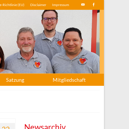
-Richtlinie (EU)
Disclaimer
Impressum
Satzung
Mitgliedschaft
Newsarchiv
22