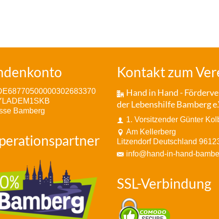
ndenkonto
Kontakt zum Ver
DE68770500000302683370
Hand in Hand - Förderve
BYLADEM1SKB
der Lebenshilfe Bamberg e.
sse Bamberg
1. Vorsitzender Günter Kol
Am Kellerberg
perationspartner
Litzendorf Deutschland 9612
info@hand-in-hand-bambe
SSL-Verbindung