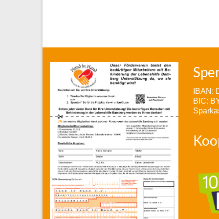
Spe
IBAN: 
BIC: 
Sparka
Koo