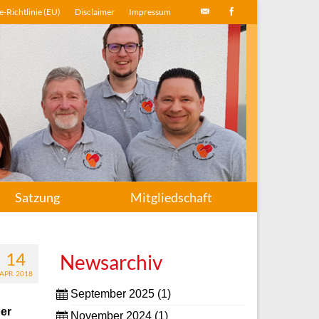
-Richtlinie (EU)
Disclaimer
Impressum
Satzung
Mitgliedschaft
14
Newsarchiv
APR. 2018
September 2025
(1)
ber
November 2024
(1)