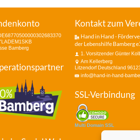
ndenkonto
Kontakt zum Ver
DE68770500000302683370
Hand in Hand - Förderve
BYLADEM1SKB
der Lebenshilfe Bamberg e.
sse Bamberg
1. Vorsitzender Günter Kol
Am Kellerberg
perationspartner
Litzendorf Deutschland 9612
info@hand-in-hand-bambe
SSL-Verbindung
Multi Domain SSL