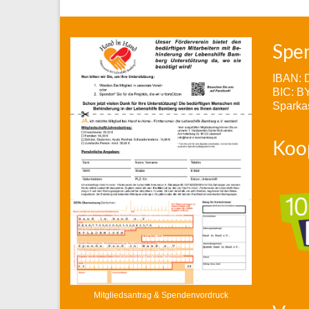
Spe
IBAN: 
BIC: 
Sparka
Koo
Mitgliedsantrag & Spendenvordruck