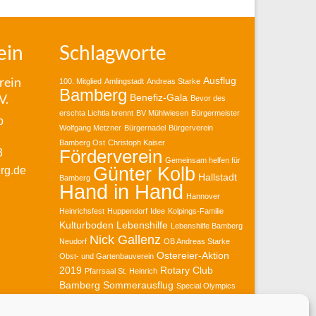
ein
Schlagworte
rein
Ausflug
100. Mitglied
Amlingstadt
Andreas Starke
Bamberg
V.
Benefiz-Gala
Bevor des
erschta Lichtla brennt
BV Mühlwiesen
Bürgermeister
b
Wolfgang Metzner
Bürgernadel
Bürgerverein
Bamberg Ost
Christoph Kaiser
3
Förderverein
Gemeinsam helfen für
Günter Kolb
rg.de
Hallstadt
Bamberg
Hand in Hand
Hannover
Heinrichsfest
Huppendorf
Idee
Kolpings-Familie
Kulturboden
Lebenshilfe
Lebenshilfe Bamberg
Nick Gallenz
Neudorf
OB Andreas Starke
Ostereier-Aktion
Obst- und Gartenbauverein
2019
Rotary Club
Pfarrsaal St. Heinrich
Bamberg
Sommerausflug
Special Olympics
Spende
Party
Spendenübergabe